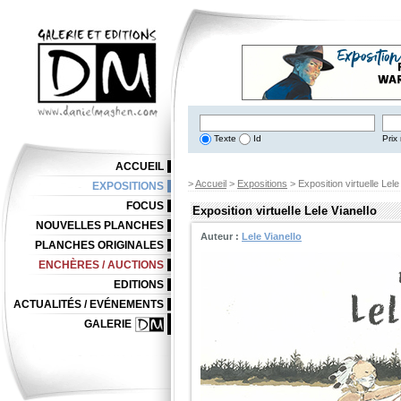
Texte
Id
Prix 
ACCUEIL
>
Accueil
>
Expositions
> Exposition virtuelle Lele
EXPOSITIONS
FOCUS
Exposition virtuelle Lele Vianello
NOUVELLES PLANCHES
Auteur :
Lele Vianello
PLANCHES ORIGINALES
ENCHÈRES / AUCTIONS
EDITIONS
ACTUALITÉS / EVÉNEMENTS
GALERIE