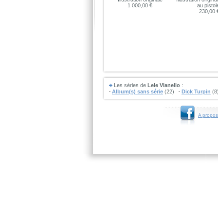
1 000,00 €
au pistol
230,00 
Les séries de
Lele Vianello
:
Album(s) sans série
(22)
Dick Turpin
(8
A propos