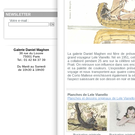
NEWSLETTER
Votre e-mail :
Galerie Daniel Maghen
36 rue du Louvre
La galerie Daniel Maghen est fière de présente
75001 Paris
grand voyageur Lele Vianello. Né en 1951, cet a
Tel.: 01 42 84 37 39
a collaboré pendant 25 ans sur la célèbre s
Pratt. On retrouve son influence dans ses enc
Du Mardi au Samedi
et sa palette de couleurs. L’exposition pré
de 10h30 à 19h00
voyage et nous transportent aux quatre coin
de Corto Maltese enrichissent également la séle
l’aspect saisissant de son dessin en noir et bl
Planches de Lele Vianello
Planches et dessins originaux de Lele Vianello
Illustration originale
Illustration origi