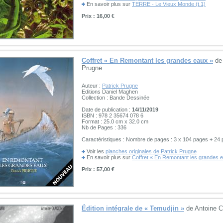
En savoir plus sur
TERRE - Le Vieux Monde (t.1)
Prix : 16,00 €
Coffret « En Remontant les grandes eaux »
de 
Prugne
Auteur :
Patrick Prugne
Editions Daniel Maghen
Collection : Bande Dessinée
Date de publication :
14/11/2019
ISBN : 978 2 35674 078 6
Format : 25.0 cm x 32.0 cm
Nb de Pages : 336
Caractéristiques : Nombre de pages : 3 x 104 pages + 24
Voir les
planches originales de Patrick Prugne
En savoir plus sur
Coffret « En Remontant les grandes 
Prix : 57,00 €
Édition intégrale de « Temudjin »
de Antoine C