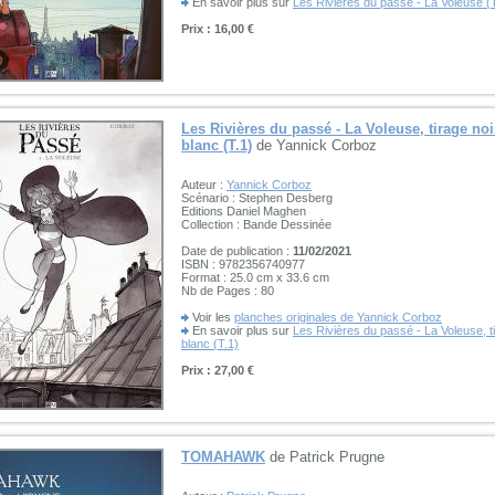
En savoir plus sur
Les Rivières du passé - La Voleuse (
Prix : 16,00 €
Les Rivières du passé - La Voleuse, tirage noi
blanc (T.1)
de Yannick Corboz
Auteur :
Yannick Corboz
Scénario : Stephen Desberg
Editions Daniel Maghen
Collection : Bande Dessinée
Date de publication :
11/02/2021
ISBN : 9782356740977
Format : 25.0 cm x 33.6 cm
Nb de Pages : 80
Voir les
planches originales de Yannick Corboz
En savoir plus sur
Les Rivières du passé - La Voleuse, ti
blanc (T.1)
Prix : 27,00 €
TOMAHAWK
de Patrick Prugne