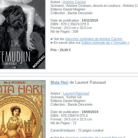
Auteur :
Antoine Carrion
Scénario : Antoine Ozanam, dessin et couleurs : Antoine C
Editions Daniel Maghen
Collection : Bande Dessinée
Date de publication :
14/11/2019
ISBN : 978 2 35674 079 3
Format : 24.0 cm x 32.0 cm
Nb de Pages : 208
Voir les
planches originales de Antoine Carrion
En savoir plus sur
Édition intégrale de « Temudjin »
Prix : 29,00 €
Mata Hari
de Laurent Paturaud
Auteur :
Laurent Paturaud
Scénario : Esther Gil
Editions Daniel Maghen
Collection : Bande Dessinée
Date de publication :
19/09/2019
ISBN : 978 235674 075 5
Format : 24.5 cm x 32.5 cm
Nb de Pages : 72
Caractéristiques : 72 pages couleur
Voir les
planches originales de Laurent Paturaud