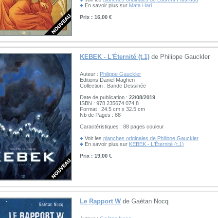
En savoir plus sur
Mata Hari
Prix : 16,00 €
KEBEK - L'Éternité (t.1)
de Philippe Gauckler
Auteur :
Philippe Gauckler
Editions Daniel Maghen
Collection : Bande Dessinée
Date de publication :
22/08/2019
ISBN : 978 235674 074 8
Format : 24.5 cm x 32.5 cm
Nb de Pages : 88
Caractéristiques : 88 pages couleur
Voir les
planches originales de Philippe Gauckler
En savoir plus sur
KEBEK - L'Éternité (t.1)
Prix : 19,00 €
Le Rapport W
de Gaétan Nocq