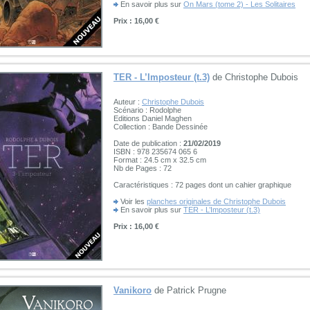
En savoir plus sur
On Mars (tome 2) - Les Solitaires
Prix : 16,00 €
TER - L’Imposteur (t.3)
de Christophe Dubois
Auteur :
Christophe Dubois
Scénario : Rodolphe
Editions Daniel Maghen
Collection : Bande Dessinée
Date de publication :
21/02/2019
ISBN : 978 235674 065 6
Format : 24.5 cm x 32.5 cm
Nb de Pages : 72
Caractéristiques : 72 pages dont un cahier graphique
Voir les
planches originales de Christophe Dubois
En savoir plus sur
TER - L’Imposteur (t.3)
Prix : 16,00 €
Vanikoro
de Patrick Prugne