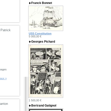
Franck Bonnet
Patrick
USS Constitution
5 000,00 €
Georges Pichard
 pages
eaux »
1 500,00 €
arrion
Bertrand Gatignol