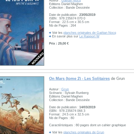
Auteur :
Gaétan Nocq
Editions Daniel Maghen
Collection : Bande Dessinée
Date de publication :
23/05/2019
ISBN : 978 235674 070 0
Format : 22.5 cm x 30.5 cm
Nb de Pages : 264
Voir les
planches originales de Gaétan Nocq
En savoir plus sur
Le Rapport W
Prix : 29,00 €
On Mars (tome 2) - Les Solitaires
de Grun
Auteur :
Grun
Scénario : Sylvain Runberg
Editions Daniel Maghen
Collection : Bande Dessinée
Date de publication :
14/03/2019
ISBN : 978 235674 066 3
Format : 24.5 cm x 32.5 cm
Nb de Pages : 80
Caractéristiques : 80 pages dont un cahier graphique
Voir les
planches originales de Grun