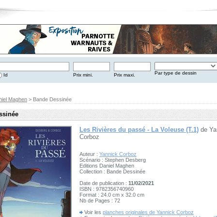
Par type de dessin
Id
Prix mini.
Prix maxi.
niel Maghen
> Bande Dessinée
ssinée
Les Rivières du passé - La Voleuse (T.1)
de Ya
Corboz
Auteur :
Yannick Corboz
Scénario : Stephen Desberg
Editions Daniel Maghen
Collection : Bande Dessinée
Date de publication :
11/02/2021
ISBN : 9782356740960
Format : 24.0 cm x 32.0 cm
Nb de Pages : 72
Voir les
planches originales de Yannick Corboz