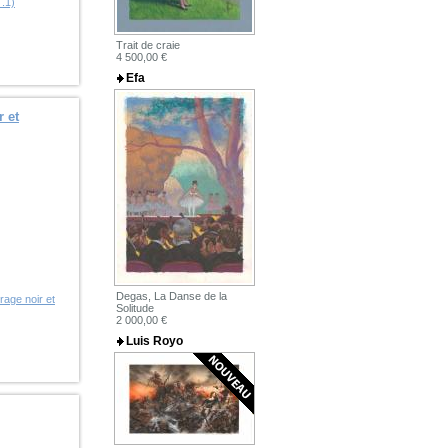
T.1)
Trait de craie
4 500,00 €
Efa
r et
Degas, La Danse de la
rage noir et
Solitude
2 000,00 €
Luis Royo