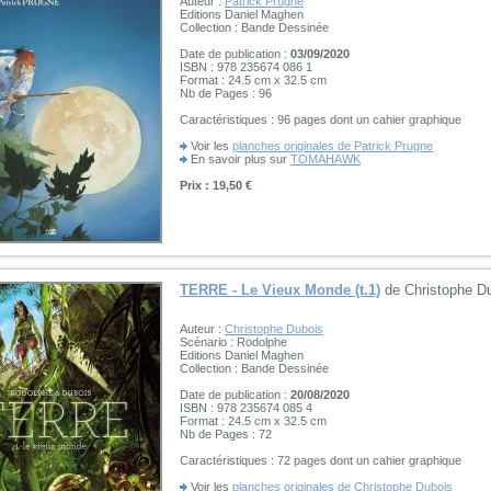
Auteur :
Patrick Prugne
Editions Daniel Maghen
Collection : Bande Dessinée
Date de publication :
03/09/2020
ISBN : 978 235674 086 1
Format : 24.5 cm x 32.5 cm
Nb de Pages : 96
Caractéristiques : 96 pages dont un cahier graphique
Voir les
planches originales de Patrick Prugne
En savoir plus sur
TOMAHAWK
Prix : 19,50 €
TERRE - Le Vieux Monde (t.1)
de Christophe D
Auteur :
Christophe Dubois
Scénario : Rodolphe
Editions Daniel Maghen
Collection : Bande Dessinée
Date de publication :
20/08/2020
ISBN : 978 235674 085 4
Format : 24.5 cm x 32.5 cm
Nb de Pages : 72
Caractéristiques : 72 pages dont un cahier graphique
Voir les
planches originales de Christophe Dubois