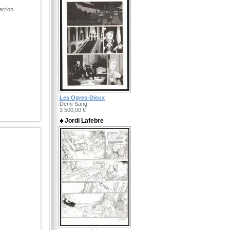
arrion
Les Ogres-Dieux
Demi-Sang
3 500,00 €
Jordi Lafebre