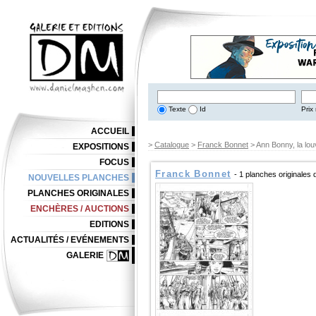
Texte
Id
Prix 
ACCUEIL
>
Catalogue
>
Franck Bonnet
> Ann Bonny, la lo
EXPOSITIONS
FOCUS
Franck Bonnet
- 1 planches originales
NOUVELLES PLANCHES
PLANCHES ORIGINALES
ENCHÈRES / AUCTIONS
EDITIONS
ACTUALITÉS / EVÉNEMENTS
GALERIE