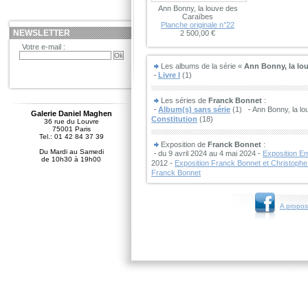
Ann Bonny, la louve des
Caraïbes
Planche originale n°22
NEWSLETTER
2 500,00 €
Votre e-mail :
Les albums de la série «
Ann Bonny, la lo
Livre I
(1)
Les séries de
Franck Bonnet
:
Album(s) sans série
(1)
Ann Bonny, la lo
Galerie Daniel Maghen
Constitution
(18)
36 rue du Louvre
75001 Paris
Tel.: 01 42 84 37 39
Exposition de
Franck Bonnet
:
Du Mardi au Samedi
du 9 avril 2024 au 4 mai 2024 -
Exposition E
de 10h30 à 19h00
2012 -
Exposition Franck Bonnet et Christoph
Franck Bonnet
A propos