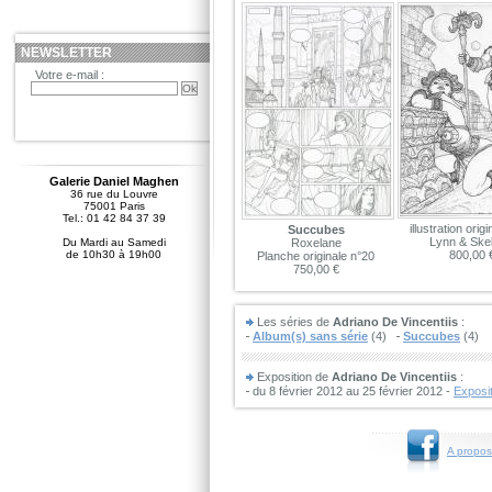
NEWSLETTER
Votre e-mail :
Galerie Daniel Maghen
36 rue du Louvre
75001 Paris
Tel.: 01 42 84 37 39
illustration origi
Succubes
Lynn & Skel
Du Mardi au Samedi
Roxelane
de 10h30 à 19h00
800,00 
Planche originale n°20
750,00 €
Les séries de
Adriano De Vincentiis
:
Album(s) sans série
(4)
Succubes
(4)
Exposition de
Adriano De Vincentiis
:
du 8 février 2012 au 25 février 2012 -
Exposit
A propos