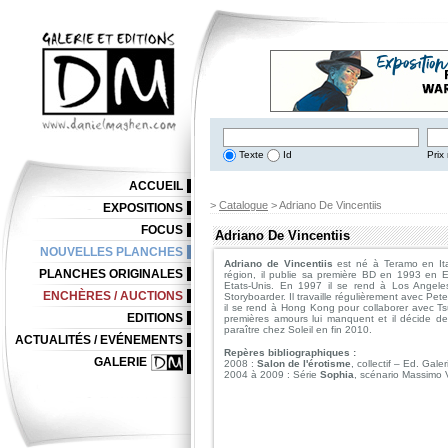
Texte
Id
Prix 
ACCUEIL
>
Catalogue
> Adriano De Vincentiis
EXPOSITIONS
FOCUS
Adriano De Vincentiis
NOUVELLES PLANCHES
Adriano de Vincentiis
est né à Teramo en Ital
PLANCHES ORIGINALES
région, il publie sa première BD en 1993 en 
Etats-Unis. En 1997 il se rend à Los Angel
ENCHÈRES / AUCTIONS
Storyboarder. Il travaille régulièrement avec P
il se rend à Hong Kong pour collaborer avec Tsui
EDITIONS
premières amours lui manquent et il décide de
paraître chez Soleil en fin 2010.
ACTUALITÉS / EVÉNEMENTS
Repères bibliographiques :
GALERIE
2008 :
Salon de l'érotisme
, collectif – Ed. Gale
2004 à 2009 : Série
Sophia
, scénario Massimo 