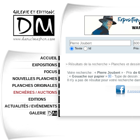
Texte
Id
Prix 
ACCUEIL
> Résultats de la recherche > Planches et dessi
EXPOSITIONS
FOCUS
Votre recherche : «
Pierre Joubert
» - Prix
de 6
: «
Gouache sur papier
»
- Type de dessin :
NOUVELLES PLANCHES
Il n'y a pas de résultat pour votre recherche da
PLANCHES ORIGINALES
A propos
ENCHÈRES / AUCTIONS
EDITIONS
ACTUALITÉS / EVÉNEMENTS
GALERIE