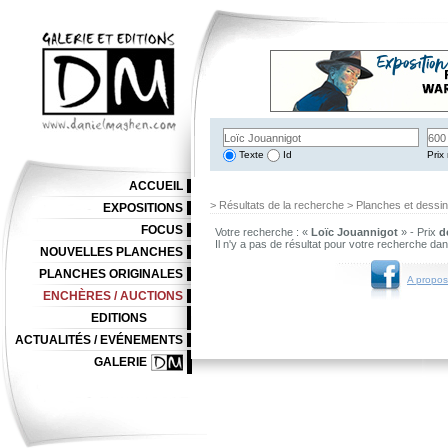
Texte
Id
Prix 
ACCUEIL
> Résultats de la recherche > Planches et dessi
EXPOSITIONS
FOCUS
Votre recherche : «
Loïc Jouannigot
» - Prix
d
Il n'y a pas de résultat pour votre recherche da
NOUVELLES PLANCHES
PLANCHES ORIGINALES
A propos
ENCHÈRES / AUCTIONS
EDITIONS
ACTUALITÉS / EVÉNEMENTS
GALERIE