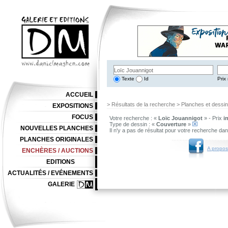
Texte
Id
Prix 
ACCUEIL
> Résultats de la recherche > Planches et dessi
EXPOSITIONS
FOCUS
Votre recherche : «
Loïc Jouannigot
» - Prix
i
Type de dessin : «
Couverture
»
NOUVELLES PLANCHES
Il n'y a pas de résultat pour votre recherche da
PLANCHES ORIGINALES
A propos
ENCHÈRES / AUCTIONS
EDITIONS
ACTUALITÉS / EVÉNEMENTS
GALERIE