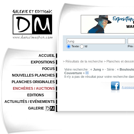
Texte
Id
Prix 
ACCUEIL
> Résultats de la recherche > Planches et dessi
EXPOSITIONS
FOCUS
Votre recherche : «
Jung
» - Série : «
Bouloulo
Couverture
»
NOUVELLES PLANCHES
Il n'y a pas de résultat pour votre recherche da
PLANCHES ORIGINALES
A propos
ENCHÈRES / AUCTIONS
EDITIONS
ACTUALITÉS / EVÉNEMENTS
GALERIE