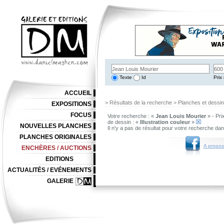
Texte
Id
Prix 
ACCUEIL
> Résultats de la recherche > Planches et dessi
EXPOSITIONS
FOCUS
Votre recherche : «
Jean Louis Mourier
» - Pri
de dessin : «
Illustration couleur
»
NOUVELLES PLANCHES
Il n'y a pas de résultat pour votre recherche da
PLANCHES ORIGINALES
A propos
ENCHÈRES / AUCTIONS
EDITIONS
ACTUALITÉS / EVÉNEMENTS
GALERIE