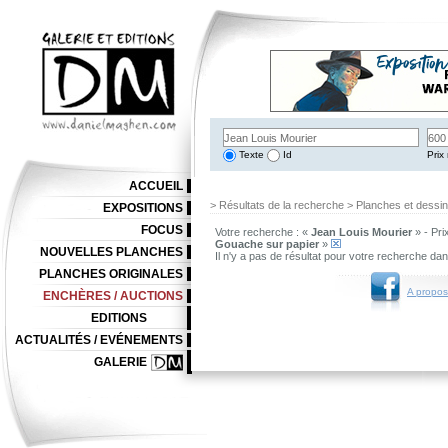
Texte
Id
Prix 
ACCUEIL
> Résultats de la recherche > Planches et dessi
EXPOSITIONS
FOCUS
Votre recherche : «
Jean Louis Mourier
» - Pri
Gouache sur papier
»
NOUVELLES PLANCHES
Il n'y a pas de résultat pour votre recherche da
PLANCHES ORIGINALES
A propos
ENCHÈRES / AUCTIONS
EDITIONS
ACTUALITÉS / EVÉNEMENTS
GALERIE