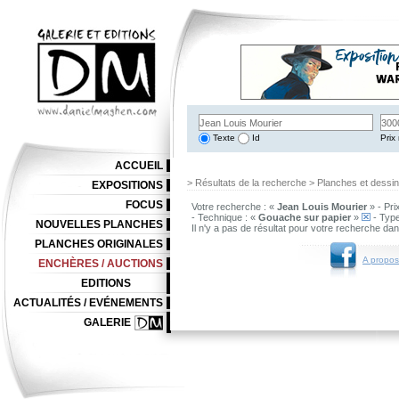
Texte
Id
Prix 
ACCUEIL
> Résultats de la recherche > Planches et dessi
EXPOSITIONS
FOCUS
Votre recherche : «
Jean Louis Mourier
» - Pri
- Technique : «
Gouache sur papier
»
- Type
NOUVELLES PLANCHES
Il n'y a pas de résultat pour votre recherche da
PLANCHES ORIGINALES
A propos
ENCHÈRES / AUCTIONS
EDITIONS
ACTUALITÉS / EVÉNEMENTS
GALERIE