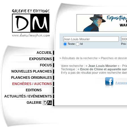
Texte
Id
Prix 
ACCUEIL
> Résultats de la recherche > Planches et dessi
EXPOSITIONS
FOCUS
Votre recherche : «
Jean Louis Mourier
» - Pri
Technique : «
Encre de Chine et aquarelle sur
NOUVELLES PLANCHES
Il n'y a pas de résultat pour votre recherche da
PLANCHES ORIGINALES
A propos
ENCHÈRES / AUCTIONS
EDITIONS
ACTUALITÉS / EVÉNEMENTS
GALERIE