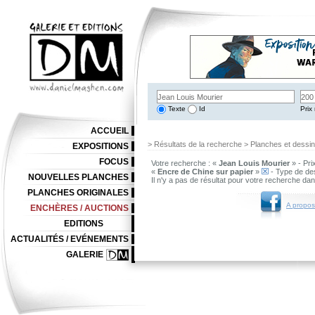
Texte
Id
Prix 
ACCUEIL
> Résultats de la recherche > Planches et dessi
EXPOSITIONS
FOCUS
Votre recherche : «
Jean Louis Mourier
» - Pri
«
Encre de Chine sur papier
»
- Type de de
NOUVELLES PLANCHES
Il n'y a pas de résultat pour votre recherche da
PLANCHES ORIGINALES
A propos
ENCHÈRES / AUCTIONS
EDITIONS
ACTUALITÉS / EVÉNEMENTS
GALERIE