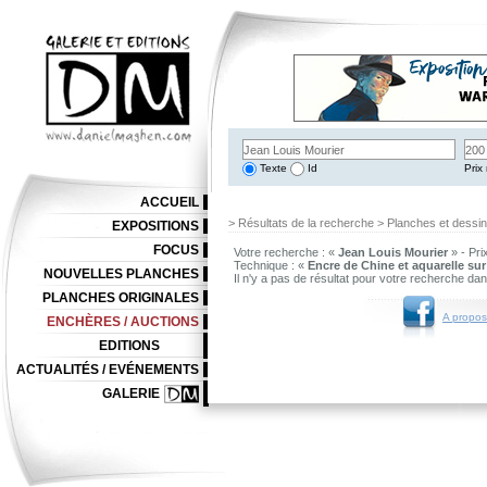
Texte
Id
Prix 
ACCUEIL
> Résultats de la recherche > Planches et dessi
EXPOSITIONS
FOCUS
Votre recherche : «
Jean Louis Mourier
» - Pri
Technique : «
Encre de Chine et aquarelle sur
NOUVELLES PLANCHES
Il n'y a pas de résultat pour votre recherche da
PLANCHES ORIGINALES
A propos
ENCHÈRES / AUCTIONS
EDITIONS
ACTUALITÉS / EVÉNEMENTS
GALERIE