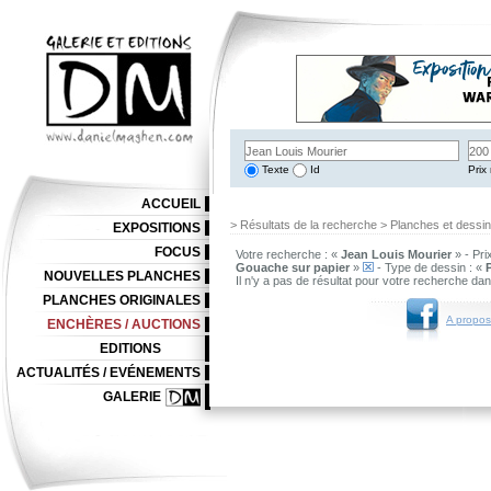
Texte
Id
Prix 
ACCUEIL
> Résultats de la recherche > Planches et dessi
EXPOSITIONS
FOCUS
Votre recherche : «
Jean Louis Mourier
» - Pri
Gouache sur papier
»
- Type de dessin : «
NOUVELLES PLANCHES
Il n'y a pas de résultat pour votre recherche da
PLANCHES ORIGINALES
A propos
ENCHÈRES / AUCTIONS
EDITIONS
ACTUALITÉS / EVÉNEMENTS
GALERIE