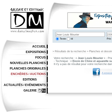
Texte
Id
Prix 
ACCUEIL
> Résultats de la recherche > Planches et dessi
EXPOSITIONS
FOCUS
Votre recherche : «
Jean Louis Mourier
» - Pri
- Technique : «
Encre de Chine et aquarelle su
NOUVELLES PLANCHES
Il n'y a pas de résultat pour votre recherche da
PLANCHES ORIGINALES
A propos
ENCHÈRES / AUCTIONS
EDITIONS
ACTUALITÉS / EVÉNEMENTS
GALERIE