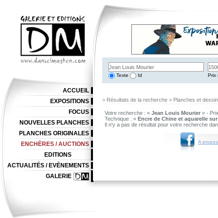
Texte
Id
Prix 
ACCUEIL
> Résultats de la recherche > Planches et dessi
EXPOSITIONS
FOCUS
Votre recherche : «
Jean Louis Mourier
» - Pri
Technique : «
Encre de Chine et aquarelle sur
NOUVELLES PLANCHES
Il n'y a pas de résultat pour votre recherche da
PLANCHES ORIGINALES
A propos
ENCHÈRES / AUCTIONS
EDITIONS
ACTUALITÉS / EVÉNEMENTS
GALERIE