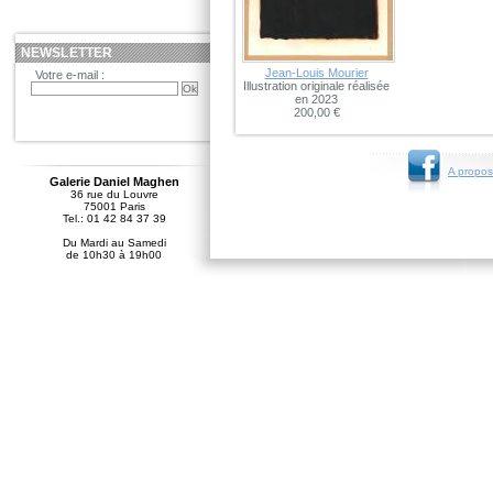
NEWSLETTER
Jean-Louis Mourier
Votre e-mail :
Illustration originale réalisée
en 2023
200,00 €
A propos
Galerie Daniel Maghen
36 rue du Louvre
75001 Paris
Tel.: 01 42 84 37 39
Du Mardi au Samedi
de 10h30 à 19h00