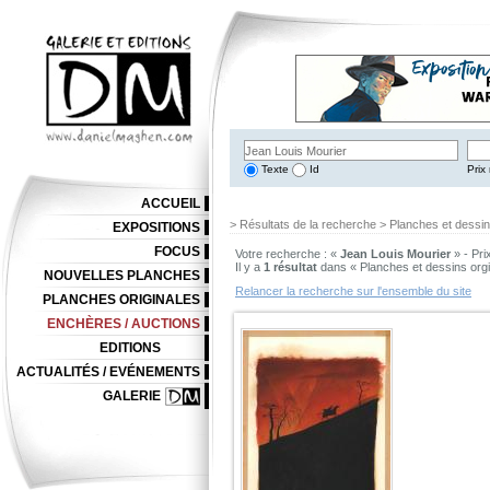
Texte
Id
Prix 
ACCUEIL
> Résultats de la recherche > Planches et dessi
EXPOSITIONS
FOCUS
Votre recherche : «
Jean Louis Mourier
» - Pri
Il y a
1 résultat
dans « Planches et dessins org
NOUVELLES PLANCHES
Relancer la recherche sur l'ensemble du site
PLANCHES ORIGINALES
ENCHÈRES / AUCTIONS
EDITIONS
ACTUALITÉS / EVÉNEMENTS
GALERIE