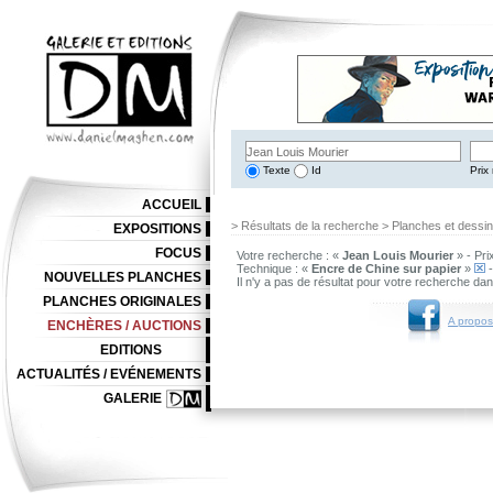
Texte
Id
Prix 
ACCUEIL
> Résultats de la recherche > Planches et dessi
EXPOSITIONS
FOCUS
Votre recherche : «
Jean Louis Mourier
» - Pri
Technique : «
Encre de Chine sur papier
»
-
NOUVELLES PLANCHES
Il n'y a pas de résultat pour votre recherche da
PLANCHES ORIGINALES
A propos
ENCHÈRES / AUCTIONS
EDITIONS
ACTUALITÉS / EVÉNEMENTS
GALERIE