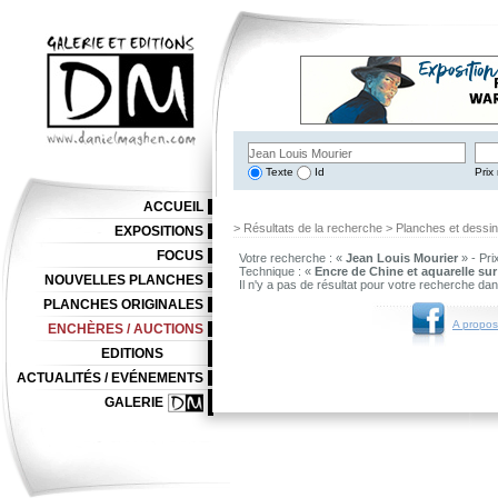
Texte
Id
Prix 
ACCUEIL
> Résultats de la recherche > Planches et dessi
EXPOSITIONS
FOCUS
Votre recherche : «
Jean Louis Mourier
» - Pri
Technique : «
Encre de Chine et aquarelle sur
NOUVELLES PLANCHES
Il n'y a pas de résultat pour votre recherche da
PLANCHES ORIGINALES
A propos
ENCHÈRES / AUCTIONS
EDITIONS
ACTUALITÉS / EVÉNEMENTS
GALERIE