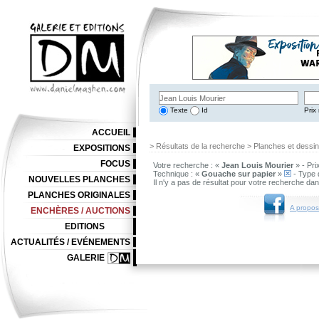
Texte
Id
Prix 
ACCUEIL
> Résultats de la recherche > Planches et dessi
EXPOSITIONS
FOCUS
Votre recherche : «
Jean Louis Mourier
» - Pri
Technique : «
Gouache sur papier
»
- Type 
NOUVELLES PLANCHES
Il n'y a pas de résultat pour votre recherche da
PLANCHES ORIGINALES
A propos
ENCHÈRES / AUCTIONS
EDITIONS
ACTUALITÉS / EVÉNEMENTS
GALERIE