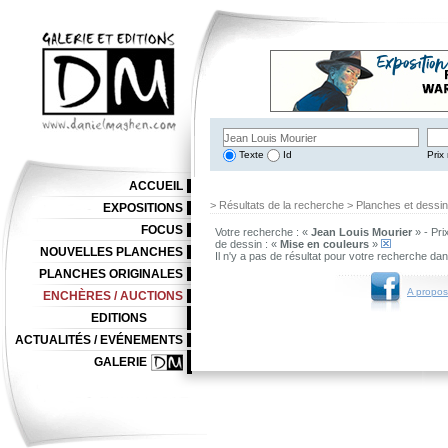
Texte
Id
Prix 
ACCUEIL
> Résultats de la recherche > Planches et dessi
EXPOSITIONS
FOCUS
Votre recherche : «
Jean Louis Mourier
» - Pri
de dessin : «
Mise en couleurs
»
NOUVELLES PLANCHES
Il n'y a pas de résultat pour votre recherche da
PLANCHES ORIGINALES
A propos
ENCHÈRES / AUCTIONS
EDITIONS
ACTUALITÉS / EVÉNEMENTS
GALERIE