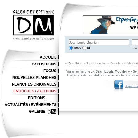
Texte
Id
Prix 
ACCUEIL
> Résultats de la recherche > Planches et dessi
EXPOSITIONS
FOCUS
Votre recherche : «
Jean Louis Mourier
» - Sér
Il n'y a pas de résultat pour votre recherche da
NOUVELLES PLANCHES
PLANCHES ORIGINALES
A propos
ENCHÈRES / AUCTIONS
EDITIONS
ACTUALITÉS / EVÉNEMENTS
GALERIE