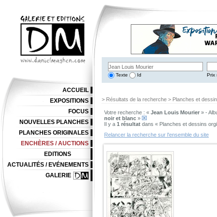
Texte
Id
Prix 
ACCUEIL
> Résultats de la recherche > Planches et dessi
EXPOSITIONS
FOCUS
Votre recherche : «
Jean Louis Mourier
» - Alb
noir et blanc
»
NOUVELLES PLANCHES
Il y a
1 résultat
dans « Planches et dessins org
PLANCHES ORIGINALES
Relancer la recherche sur l'ensemble du site
ENCHÈRES / AUCTIONS
EDITIONS
ACTUALITÉS / EVÉNEMENTS
GALERIE