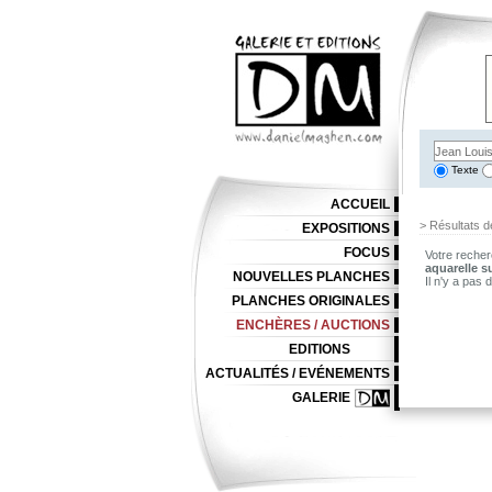
Texte
ACCUEIL
> Résultats d
EXPOSITIONS
FOCUS
Votre recher
aquarelle s
NOUVELLES PLANCHES
Il n'y a pas
PLANCHES ORIGINALES
ENCHÈRES / AUCTIONS
EDITIONS
ACTUALITÉS / EVÉNEMENTS
GALERIE