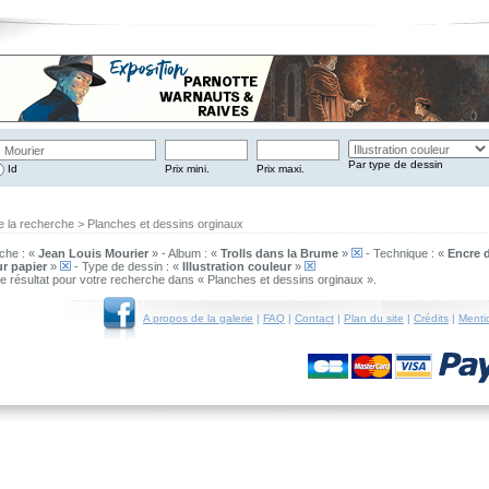
Par type de dessin
Id
Prix mini.
Prix maxi.
e la recherche > Planches et dessins orginaux
che : «
Jean Louis Mourier
» - Album : «
Trolls dans la Brume
»
- Technique : «
Encre 
ur papier
»
- Type de dessin : «
Illustration couleur
»
 de résultat pour votre recherche dans « Planches et dessins orginaux ».
A propos de la galerie
|
FAQ
|
Contact
|
Plan du site
|
Crédits
|
Menti