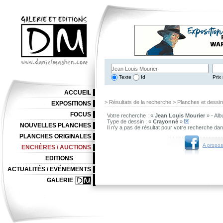
Texte
Id
Prix 
ACCUEIL
> Résultats de la recherche > Planches et dessi
EXPOSITIONS
FOCUS
Votre recherche : «
Jean Louis Mourier
» - Alb
Type de dessin : «
Crayonné
»
NOUVELLES PLANCHES
Il n'y a pas de résultat pour votre recherche da
PLANCHES ORIGINALES
A propos
ENCHÈRES / AUCTIONS
EDITIONS
ACTUALITÉS / EVÉNEMENTS
GALERIE