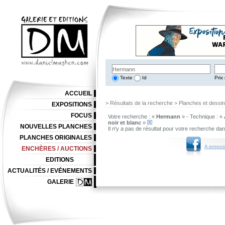
Texte
Id
Prix 
ACCUEIL
> Résultats de la recherche > Planches et dessi
EXPOSITIONS
FOCUS
Votre recherche : «
Hermann
» - Technique : «
noir et blanc
»
NOUVELLES PLANCHES
Il n'y a pas de résultat pour votre recherche da
PLANCHES ORIGINALES
A propos
ENCHÈRES / AUCTIONS
EDITIONS
ACTUALITÉS / EVÉNEMENTS
GALERIE