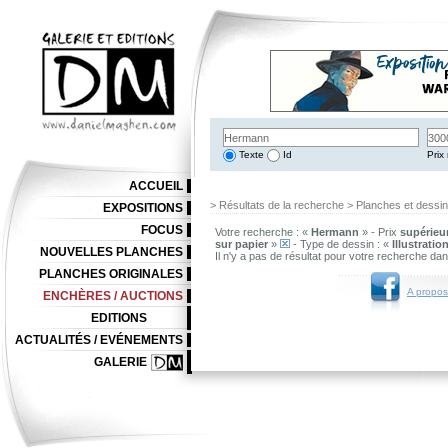
Texte
Id
Prix 
ACCUEIL
> Résultats de la recherche > Planches et dessi
EXPOSITIONS
FOCUS
Votre recherche : «
Hermann
» - Prix
supérieur
sur papier
»
- Type de dessin : «
Illustratio
NOUVELLES PLANCHES
Il n'y a pas de résultat pour votre recherche da
PLANCHES ORIGINALES
A propos
ENCHÈRES / AUCTIONS
EDITIONS
ACTUALITÉS / EVÉNEMENTS
GALERIE