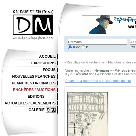
Texte
Id
Prix 
ACCUEIL
> Résultats de la recherche > Planches et dessi
EXPOSITIONS
FOCUS
Votre recherche : «
Hermann
» - Prix
supérieur
Il y a
1 résultat
dans « Planches et dessins org
NOUVELLES PLANCHES
Relancer la recherche sur l'ensemble du site
PLANCHES ORIGINALES
ENCHÈRES / AUCTIONS
EDITIONS
ACTUALITÉS / EVÉNEMENTS
GALERIE