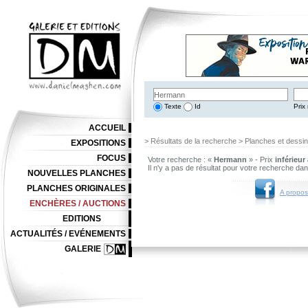
Texte
Id
Prix 
ACCUEIL
> Résultats de la recherche > Planches et dessi
EXPOSITIONS
FOCUS
Votre recherche : «
Hermann
» - Prix
inférieur
Il n'y a pas de résultat pour votre recherche da
NOUVELLES PLANCHES
PLANCHES ORIGINALES
A propos
ENCHÈRES / AUCTIONS
EDITIONS
ACTUALITÉS / EVÉNEMENTS
GALERIE