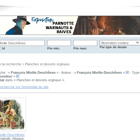
Par type de dessin
Id
Prix mini.
Prix maxi.
e la recherche > Planches et dessins orginaux
che : «
François Miville Deschênes
» - Auteur : «
François Miville-Deschênes
»
- Type 
 couleur
»
tat
dans « Planches et dessins orginaux ».
recherche sur l'ensemble du site
iville-Deschênes
originale, Attaque,