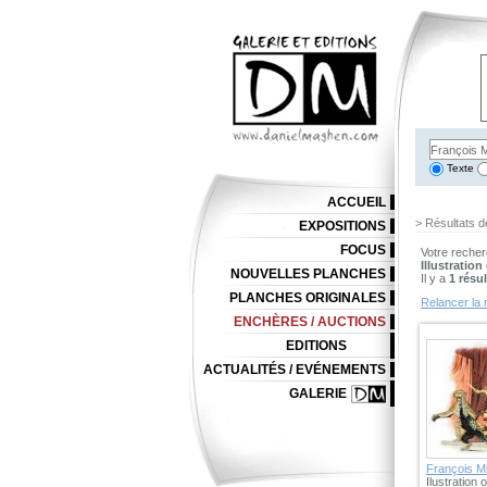
Texte
ACCUEIL
> Résultats d
EXPOSITIONS
FOCUS
Votre recher
Illustration
NOUVELLES PLANCHES
Il y a
1 résul
PLANCHES ORIGINALES
Relancer la 
ENCHÈRES / AUCTIONS
EDITIONS
ACTUALITÉS / EVÉNEMENTS
GALERIE
François M
Ilustration 