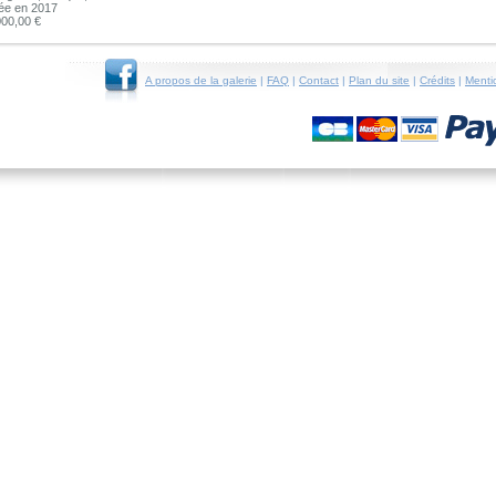
sée en 2017
000,00 €
A propos de la galerie
|
FAQ
|
Contact
|
Plan du site
|
Crédits
|
Menti