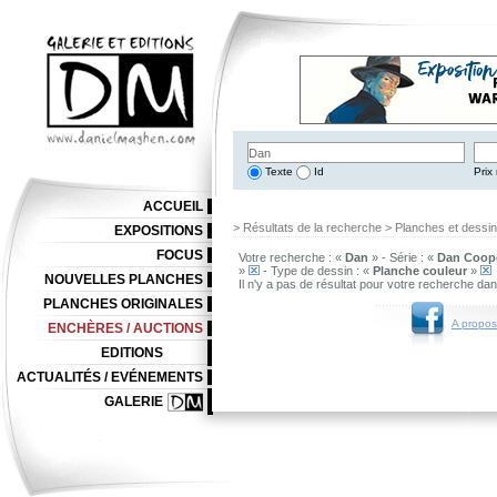
Texte
Id
Prix 
ACCUEIL
> Résultats de la recherche > Planches et dessi
EXPOSITIONS
FOCUS
Votre recherche : «
Dan
» - Série : «
Dan Coop
»
- Type de dessin : «
Planche couleur
»
NOUVELLES PLANCHES
Il n'y a pas de résultat pour votre recherche da
PLANCHES ORIGINALES
A propos
ENCHÈRES / AUCTIONS
EDITIONS
ACTUALITÉS / EVÉNEMENTS
GALERIE