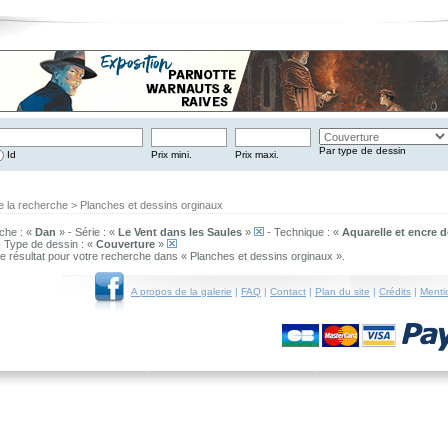
Par type de dessin
Id
Prix mini.
Prix maxi.
e la recherche > Planches et dessins orginaux
che : «
Dan
» - Série : «
Le Vent dans les Saules
»
- Technique : «
Aquarelle et encre 
 Type de dessin : «
Couverture
»
 de résultat pour votre recherche dans « Planches et dessins orginaux ».
A propos de la galerie
|
FAQ
|
Contact
|
Plan du site
|
Crédits
|
Menti