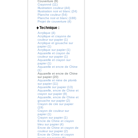
Couverture (9)
Crayonné (11)
Illustration couleur (44)
Illustration noir et blanc (24)
Planche couleur (54)
Planche noir et blanc (188)
Projet de couverture (4)
Technique :
Acrylique (4)
Acrylique et crayons de
couleur sur papier (1)
Acrylique et gouache sur
papier (1)
Acrylique sur papier (1)
Aquarelle et crayon de
couleur sur papier (1)
Aquarelle et crayon sur
papier (1)
Aquarelle et encre de Chine
(1)
Aquarelle et encre de Chine
sur papier (20)
Aquarelle et mine de plomb
sur papier (11)
Aquarelle sur papier (13)
Aquarelle, encre de Chine et
crayon sur papier (9)
Aquarelle, encre de Chine et
gouache sur papier (2)
Crayon de cire sur papier
(19)
Crayon de couleur sur
papier (1)
Crayon sur papier (1)
Encre de Chine et crayon
bleu sur papier (4)
Encre de Chine et crayon de
couleur sur papier (2)
Encre de Chine et crayon
rouge sur papier (6)