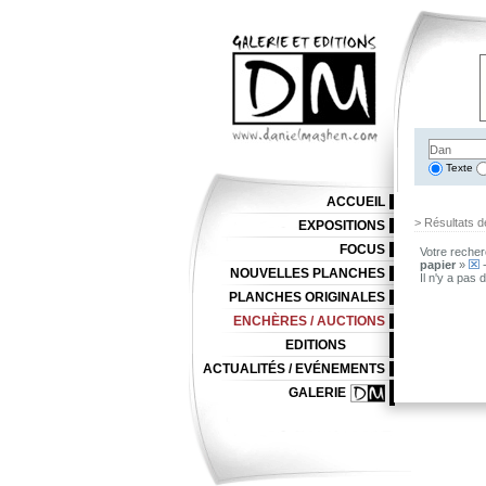
Texte
ACCUEIL
> Résultats d
EXPOSITIONS
FOCUS
Votre recher
papier
»
-
NOUVELLES PLANCHES
Il n'y a pas
PLANCHES ORIGINALES
ENCHÈRES / AUCTIONS
EDITIONS
ACTUALITÉS / EVÉNEMENTS
GALERIE