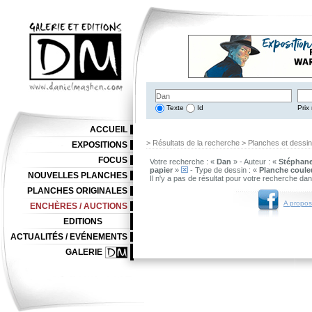
Texte
Id
Prix 
ACCUEIL
> Résultats de la recherche > Planches et dessi
EXPOSITIONS
FOCUS
Votre recherche : «
Dan
» - Auteur : «
Stéphan
papier
»
- Type de dessin : «
Planche coule
NOUVELLES PLANCHES
Il n'y a pas de résultat pour votre recherche da
PLANCHES ORIGINALES
A propos
ENCHÈRES / AUCTIONS
EDITIONS
ACTUALITÉS / EVÉNEMENTS
GALERIE