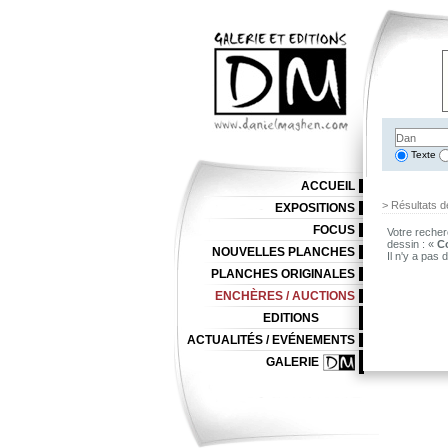
Texte
ACCUEIL
> Résultats d
EXPOSITIONS
FOCUS
Votre recher
dessin : «
C
NOUVELLES PLANCHES
Il n'y a pas
PLANCHES ORIGINALES
ENCHÈRES / AUCTIONS
EDITIONS
ACTUALITÉS / EVÉNEMENTS
GALERIE