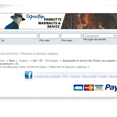
Par type de dessin
Id
Prix mini.
Prix maxi.
e la recherche > Planches et dessins orginaux
che : «
Dan
» - Auteur : «
Jef
»
- Technique : «
Aquarelle et encre de Chine sur papier
ouverture
»
 de résultat pour votre recherche dans « Planches et dessins orginaux ».
A propos de la galerie
|
FAQ
|
Contact
|
Plan du site
|
Crédits
|
Menti