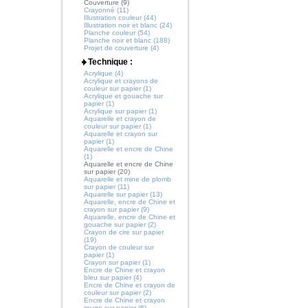
Couverture (9)
Crayonné (11)
Illustration couleur (44)
Illustration noir et blanc (24)
Planche couleur (54)
Planche noir et blanc (188)
Projet de couverture (4)
Technique :
Acrylique (4)
Acrylique et crayons de
couleur sur papier (1)
Acrylique et gouache sur
papier (1)
Acrylique sur papier (1)
Aquarelle et crayon de
couleur sur papier (1)
Aquarelle et crayon sur
papier (1)
Aquarelle et encre de Chine
(1)
Aquarelle et encre de Chine
sur papier (20)
Aquarelle et mine de plomb
sur papier (11)
Aquarelle sur papier (13)
Aquarelle, encre de Chine et
crayon sur papier (9)
Aquarelle, encre de Chine et
gouache sur papier (2)
Crayon de cire sur papier
(19)
Crayon de couleur sur
papier (1)
Crayon sur papier (1)
Encre de Chine et crayon
bleu sur papier (4)
Encre de Chine et crayon de
couleur sur papier (2)
Encre de Chine et crayon
rouge sur papier (6)