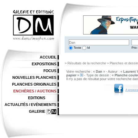
Texte
Id
Prix 
ACCUEIL
> Résultats de la recherche > Planches et dessi
EXPOSITIONS
FOCUS
Votre recherche : «
Dan
» - Auteur : «
Laurent 
papier
»
- Type de dessin : «
Planche coule
NOUVELLES PLANCHES
Il n'y a pas de résultat pour votre recherche da
PLANCHES ORIGINALES
A propos
ENCHÈRES / AUCTIONS
EDITIONS
ACTUALITÉS / EVÉNEMENTS
GALERIE