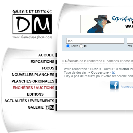
Texte
Id
Prix 
ACCUEIL
> Résultats de la recherche > Planches et dessi
EXPOSITIONS
FOCUS
Votre recherche : «
Dan
» - Auteur : «
Michel Pl
Type de dessin : «
Couverture
»
NOUVELLES PLANCHES
Il n'y a pas de résultat pour votre recherche da
PLANCHES ORIGINALES
A propos
ENCHÈRES / AUCTIONS
EDITIONS
ACTUALITÉS / EVÉNEMENTS
GALERIE