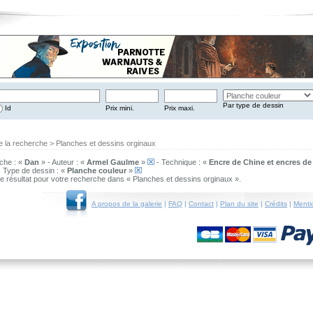
Par type de dessin
Id
Prix mini.
Prix maxi.
e la recherche > Planches et dessins orginaux
che : «
Dan
» - Auteur : «
Armel Gaulme
»
- Technique : «
Encre de Chine et encres de
 Type de dessin : «
Planche couleur
»
 de résultat pour votre recherche dans « Planches et dessins orginaux ».
A propos de la galerie
|
FAQ
|
Contact
|
Plan du site
|
Crédits
|
Menti