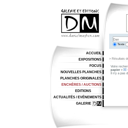
Texte
ACCUEIL
> Résultats d
EXPOSITIONS
FOCUS
Votre recher
papier
»
-
NOUVELLES PLANCHES
Il n'y a pas
PLANCHES ORIGINALES
ENCHÈRES / AUCTIONS
EDITIONS
ACTUALITÉS / EVÉNEMENTS
GALERIE