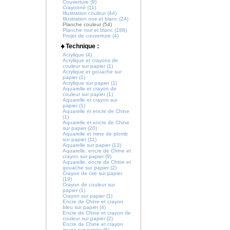
Couverture (9)
Crayonné (11)
Illustration couleur (44)
Illustration noir et blanc (24)
Planche couleur (54)
Planche noir et blanc (188)
Projet de couverture (4)
Technique :
Acrylique (4)
Acrylique et crayons de
couleur sur papier (1)
Acrylique et gouache sur
papier (1)
Acrylique sur papier (1)
Aquarelle et crayon de
couleur sur papier (1)
Aquarelle et crayon sur
papier (1)
Aquarelle et encre de Chine
(1)
Aquarelle et encre de Chine
sur papier (20)
Aquarelle et mine de plomb
sur papier (11)
Aquarelle sur papier (13)
Aquarelle, encre de Chine et
crayon sur papier (9)
Aquarelle, encre de Chine et
gouache sur papier (2)
Crayon de cire sur papier
(19)
Crayon de couleur sur
papier (1)
Crayon sur papier (1)
Encre de Chine et crayon
bleu sur papier (4)
Encre de Chine et crayon de
couleur sur papier (2)
Encre de Chine et crayon
rouge sur papier (6)