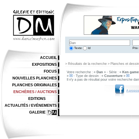
Texte
Id
Prix 
ACCUEIL
> Résultats de la recherche > Planches et dessi
EXPOSITIONS
FOCUS
Votre recherche : «
Dan
» - Série : «
Ken game
»
- Type de dessin : «
Couverture
»
NOUVELLES PLANCHES
Il n'y a pas de résultat pour votre recherche da
PLANCHES ORIGINALES
A propos
ENCHÈRES / AUCTIONS
EDITIONS
ACTUALITÉS / EVÉNEMENTS
GALERIE