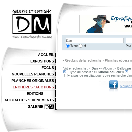
Texte
Id
Prix 
ACCUEIL
> Résultats de la recherche > Planches et dessi
EXPOSITIONS
FOCUS
Votre recherche : «
Dan
» - Album : «
Balbuzar
- Type de dessin : «
Planche couleur
»
NOUVELLES PLANCHES
Il n'y a pas de résultat pour votre recherche da
PLANCHES ORIGINALES
A propos
ENCHÈRES / AUCTIONS
EDITIONS
ACTUALITÉS / EVÉNEMENTS
GALERIE