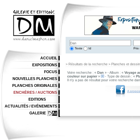
Texte
Id
Prix 
ACCUEIL
> Résultats de la recherche > Planches et dessi
EXPOSITIONS
FOCUS
Votre recherche : «
Dan
» - Album : «
Voyage au
couleur sur papier
»
- Type de dessin : «
Pl
NOUVELLES PLANCHES
Il n'y a pas de résultat pour votre recherche da
PLANCHES ORIGINALES
A propos
ENCHÈRES / AUCTIONS
EDITIONS
ACTUALITÉS / EVÉNEMENTS
GALERIE