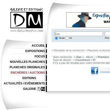
Texte
Id
Prix 
ACCUEIL
> Résultats de la recherche > Planches et dessi
EXPOSITIONS
FOCUS
Votre recherche : «
Dan
» - Album : «
Premiers
Type de dessin : «
Couverture
»
NOUVELLES PLANCHES
Il n'y a pas de résultat pour votre recherche da
PLANCHES ORIGINALES
A propos
ENCHÈRES / AUCTIONS
EDITIONS
ACTUALITÉS / EVÉNEMENTS
GALERIE