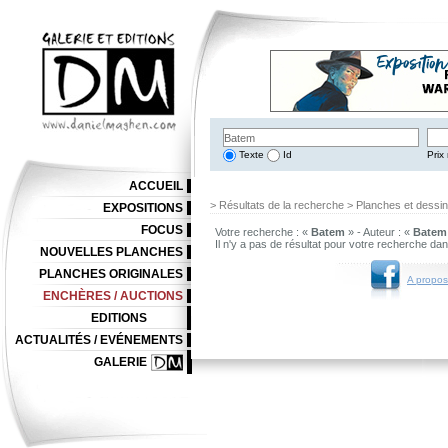
Texte
Id
Prix 
ACCUEIL
> Résultats de la recherche > Planches et dessi
EXPOSITIONS
FOCUS
Votre recherche : «
Batem
» - Auteur : «
Batem
Il n'y a pas de résultat pour votre recherche da
NOUVELLES PLANCHES
PLANCHES ORIGINALES
A propos
ENCHÈRES / AUCTIONS
EDITIONS
ACTUALITÉS / EVÉNEMENTS
GALERIE