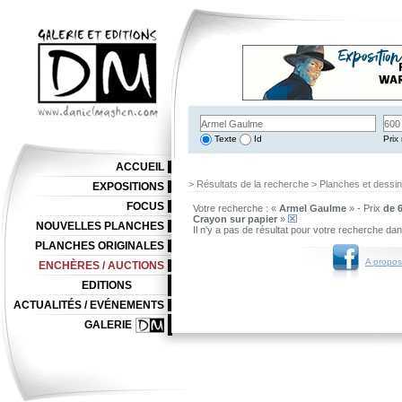
Texte
Id
Prix 
ACCUEIL
> Résultats de la recherche > Planches et dessi
EXPOSITIONS
FOCUS
Votre recherche : «
Armel Gaulme
» - Prix
de 6
Crayon sur papier
»
NOUVELLES PLANCHES
Il n'y a pas de résultat pour votre recherche da
PLANCHES ORIGINALES
A propos
ENCHÈRES / AUCTIONS
EDITIONS
ACTUALITÉS / EVÉNEMENTS
GALERIE