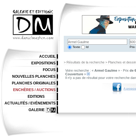
Texte
Id
Prix 
ACCUEIL
> Résultats de la recherche > Planches et dessi
EXPOSITIONS
FOCUS
Votre recherche : «
Armel Gaulme
» - Prix
de 6
Couverture
»
NOUVELLES PLANCHES
Il n'y a pas de résultat pour votre recherche da
PLANCHES ORIGINALES
A propos
ENCHÈRES / AUCTIONS
EDITIONS
ACTUALITÉS / EVÉNEMENTS
GALERIE