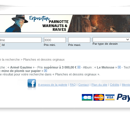
Par type de dessin
Id
Prix mini.
Prix maxi.
e la recherche > Planches et dessins orginaux
che : «
Armel Gaulme
» - Prix
supérieur à 3 000,00 €
- Album : «
Le Molosse
»
- Tech
t mine de plomb sur papier
»
 de résultat pour votre recherche dans « Planches et dessins orginaux ».
A propos de la galerie
|
FAQ
|
Contact
|
Plan du site
|
Crédits
|
Menti