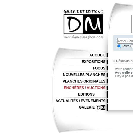
Texte
ACCUEIL
> Résultats d
EXPOSITIONS
FOCUS
Votre recher
Aquarelle e
NOUVELLES PLANCHES
Il n'y a pas
PLANCHES ORIGINALES
ENCHÈRES / AUCTIONS
EDITIONS
ACTUALITÉS / EVÉNEMENTS
GALERIE