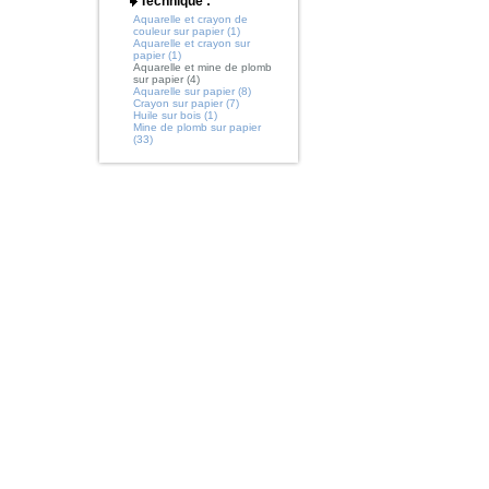
Technique :
Aquarelle et crayon de
couleur sur papier (1)
Aquarelle et crayon sur
papier (1)
Aquarelle et mine de plomb
sur papier (4)
Aquarelle sur papier (8)
Crayon sur papier (7)
Huile sur bois (1)
Mine de plomb sur papier
(33)