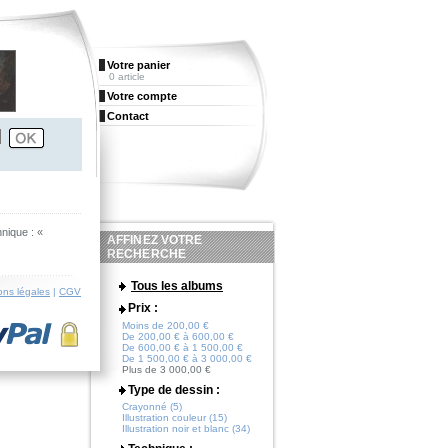
Votre panier
0 article
Votre compte
Contact
nique : «
AFFINEZ VOTRE
RECHERCHE
Tous les albums
ons légales
|
CGV
Prix :
Moins de 200,00 €
De 200,00 € à 600,00 €
De 600,00 € à 1 500,00 €
De 1 500,00 € à 3 000,00 €
Plus de 3 000,00 €
Type de dessin :
Crayonné (5)
Illustration couleur (15)
Illustration noir et blanc (34)