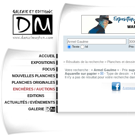
Texte
Id
Prix 
ACCUEIL
> Résultats de la recherche > Planches et dessi
EXPOSITIONS
FOCUS
Votre recherche : «
Armel Gaulme
» - Prix
supé
Aquarelle sur papier
»
- Type de dessin : «
NOUVELLES PLANCHES
Il n'y a pas de résultat pour votre recherche da
PLANCHES ORIGINALES
A propos
ENCHÈRES / AUCTIONS
EDITIONS
ACTUALITÉS / EVÉNEMENTS
GALERIE