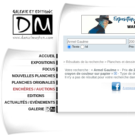
Texte
Id
Prix 
ACCUEIL
> Résultats de la recherche > Planches et dessi
EXPOSITIONS
FOCUS
Votre recherche : «
Armel Gaulme
» - Prix
de 2
crayon de couleur sur papier
»
- Type de d
NOUVELLES PLANCHES
Il n'y a pas de résultat pour votre recherche da
PLANCHES ORIGINALES
A propos
ENCHÈRES / AUCTIONS
EDITIONS
ACTUALITÉS / EVÉNEMENTS
GALERIE