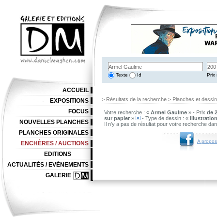
Texte
Id
Prix 
ACCUEIL
> Résultats de la recherche > Planches et dessi
EXPOSITIONS
FOCUS
Votre recherche : «
Armel Gaulme
» - Prix
de 2
sur papier
»
- Type de dessin : «
Illustratio
NOUVELLES PLANCHES
Il n'y a pas de résultat pour votre recherche da
PLANCHES ORIGINALES
A propos
ENCHÈRES / AUCTIONS
EDITIONS
ACTUALITÉS / EVÉNEMENTS
GALERIE