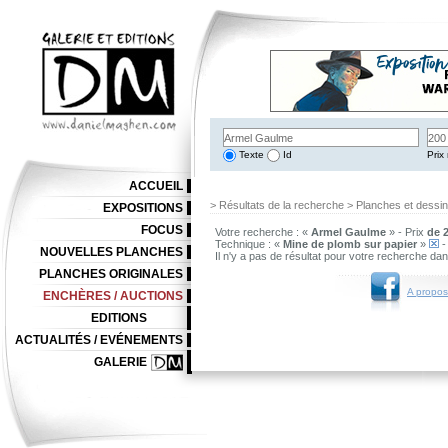
Texte
Id
Prix 
ACCUEIL
> Résultats de la recherche > Planches et dessi
EXPOSITIONS
FOCUS
Votre recherche : «
Armel Gaulme
» - Prix
de 2
Technique : «
Mine de plomb sur papier
»
-
NOUVELLES PLANCHES
Il n'y a pas de résultat pour votre recherche da
PLANCHES ORIGINALES
A propos
ENCHÈRES / AUCTIONS
EDITIONS
ACTUALITÉS / EVÉNEMENTS
GALERIE